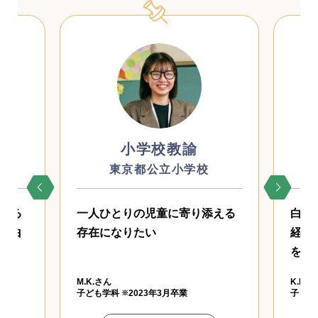
小学校教諭
特別支援
東京都公立小学校
東京都特別
一人ひとりの児童に寄り添える
白梅での学びを土
存在になりたい
経験を重ねながら
を伸ばせる教員に
M.K.さん
K.N.さん
子ども学科
2023年3月卒業
子ども学科
2024年
※
※