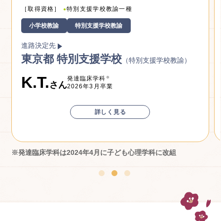
［取得資格］
小学校教諭一種
幼稚園教諭一種
保育士資格
●
●
●
保育士
小学校教諭
幼稚園教諭
進路決定先
東京都 公立小学校
（小学校教諭）
K.Y.
子ども学科
さん
2026年3月卒業
詳しく見る
※発達臨床学科は2024年4月に子ども心理学科に改組