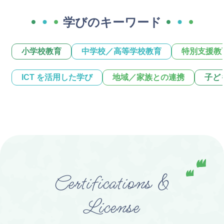
学びのキーワード
小学校教育
中学校／高等学校教育
特別支援教
ICT を活用した学び
地域／家族との連携
子ど
Certifications &
License