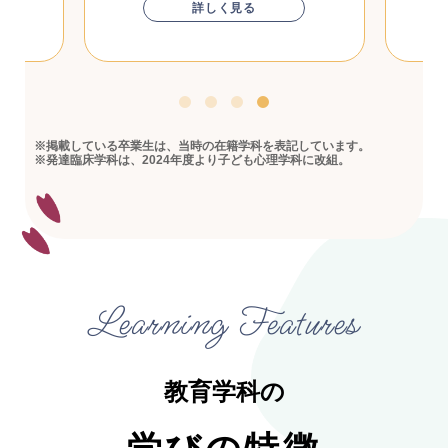
詳しく見る
詳しく
※掲載している卒業生は、当時の在籍学科を表記しています。
※発達臨床学科は、2024年度より子ども心理学科に改組。
Learning Features
教育学科の