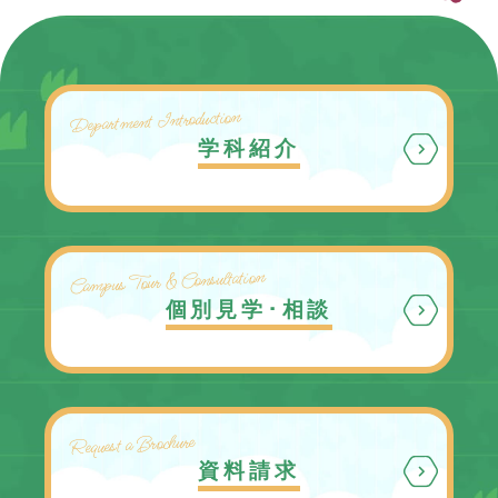
Department Introduction
学科紹介
Campus Tour & Consultation
個別見学･相談
Request a Brochure
資料請求