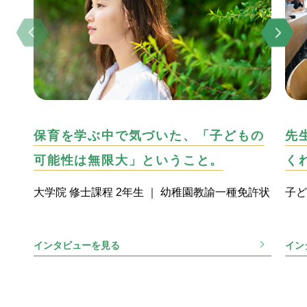
保育を学ぶ中で気づいた、「子どもの
先
可能性は無限大」ということ。
く
大学院 修士課程 2年生 ｜ 幼稚園教諭一種免許状
子ど
インタビューを見る
イン