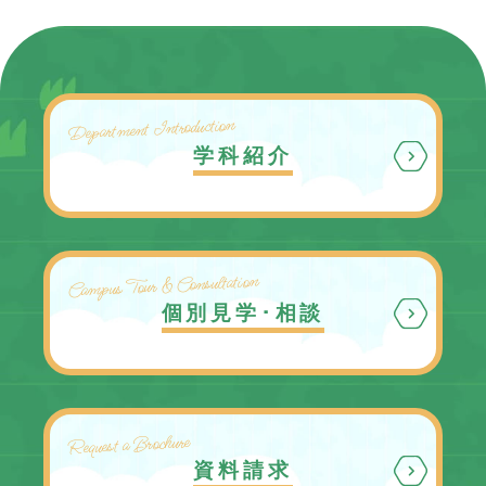
Department Introduction
学科紹介
Campus Tour & Consultation
個別見学･相談
Request a Brochure
資料請求